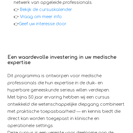
netwerk van opgeleide professionals.
praktische toepasbaarheid
De veiligheid van duikers en klinische
👉
Bekijk de cursuskalender
Dezelfde hoogwaardige opleiding — nu
uitkomsten te verbeteren
👉
Vraag om meer info
aangeboden op een effectievere en
Evidence-based principes toe te passen in
👉
Geef uw interesse door
toegankelijkere manier.
praktijksituaties
Een waardevolle investering in uw medische
expertise
Dit programma is ontworpen voor medische
professionals die hun expertise in de duik- en
hyperbare geneeskunde serieus willen verdiepen.
Met bijna 50 jaar ervaring hebben wij een cursus
ontwikkeld die wetenschappelijke diepgang combineert
met praktische toepasbaarheid — en kennis biedt die
direct kan worden toegepast in klinische en
operationele settings.
Deze cursus is een vereiste voor deelname aan de