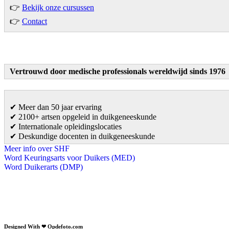
👉
Bekijk onze cursussen
👉
Contact
Vertrouwd door medische professionals wereldwijd sinds 1976
✔ Meer dan 50 jaar ervaring
✔ 2100+ artsen opgeleid in duikgeneeskunde
✔ Internationale opleidingslocaties
✔ Deskundige docenten in duikgeneeskunde
Meer info over SHF
Word Keuringsarts voor Duikers (MED)
Word Duikerarts (DMP)
Wederom een geweldige SHF cursus! Heel goed georganisee
Verdiepingscursus Horen Ruiken Voelen, Kenia
Watamu, Kenia november 2024
Designed With ❤ Opdefoto.com