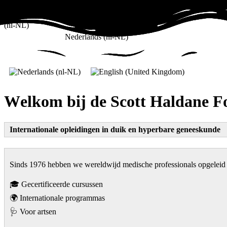
Nederlands (nl-NL)
W
e
l
k
o
m
b
i
j
d
e
S
c
o
t
t
H
a
l
d
a
n
e
F
Internationale opleidingen in duik en hyperbare geneeskunde
Sinds 1976 hebben we wereldwijd medische professionals opgeleid 
🎓 Gecertificeerde cursussen
🌍 Internationale programmas
🩺 Voor artsen