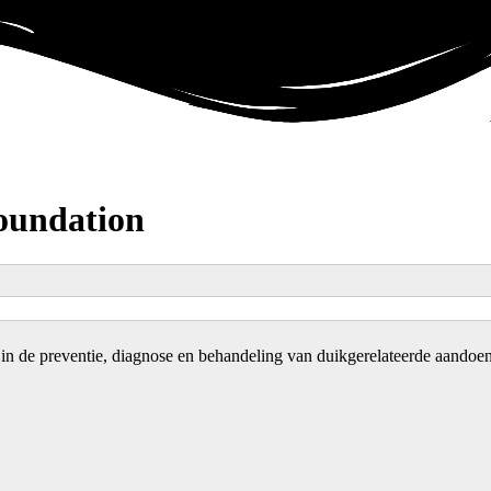
o
u
n
d
a
t
i
o
n
in de preventie, diagnose en behandeling van duikgerelateerde aandoe